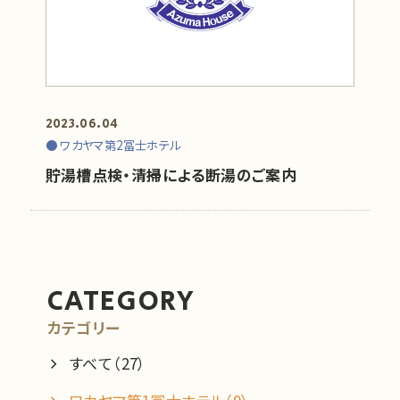
アクセス／周辺観光
1室あたり
新着情報
泊
名
部屋
2023.06.04
よくあるご質問
ワカヤマ第2冨士ホテル
貯湯槽点検・清掃による断湯のご案内
プライバシーポリシー
検索する
カスタマーハラスメントポリシー
ワカヤマ第1冨士ホテルプラン一覧
ワカヤマ第2冨士ホテルプラン一覧
お問い合わせ
CATEGORY
カテゴリー
English
すべて（27）
[ × 閉じる ]